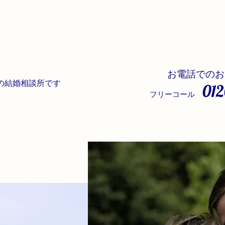
お電話でのお
の結婚相談所です
012
フリーコール